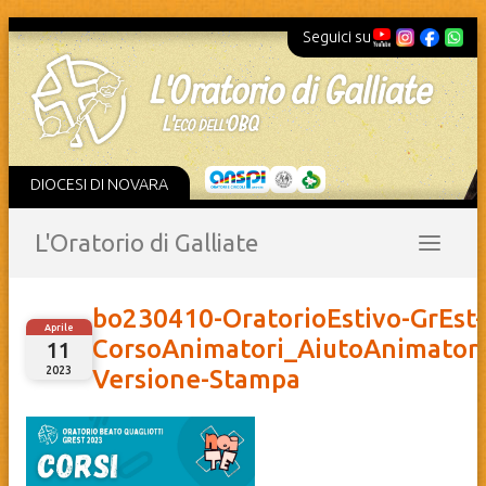
Seguici su
DIOCESI DI NOVARA
L'Oratorio di Galliate
bo230410-OratorioEstivo-GrEst-
Aprile
CorsoAnimatori_AiutoAnimatori
11
2023
Versione-Stampa