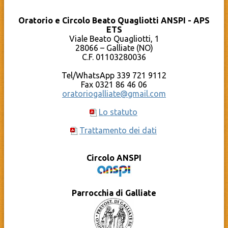
Oratorio di Cameri
Chierichetti
Parrocchia Santi Pietro e Paolo – Galliate
Oratorio Estivo – Grest
Oratorio e Circolo Beato Quagliotti ANSPI - APS
Pro Loco Galliate
Sport
ETS
Qumran – Materiale pastorale
Compleanni in OBQ
YouTube – Oratorio Beato Quagliotti
Viale Beato Quagliotti, 1
Documenti
Calendario
28066 – Galliate (NO)
Cosa c’è dietro al sito?
C.F. 01103280036
La Caritas Parrocchiale
Tel/WhatsApp 339 721 9112
Fax 0321 86 46 06
oratoriogalliate@gmail.com
Lo statuto
Trattamento dei dati
Circolo ANSPI
Parrocchia di Galliate