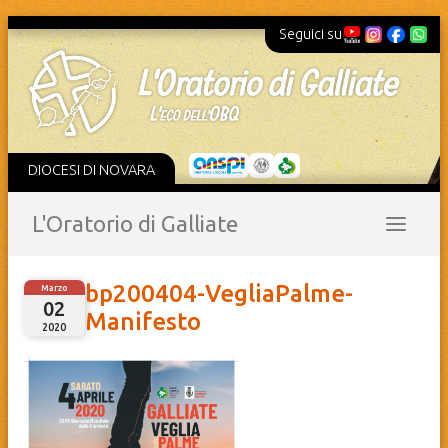
Seguici su
DIOCESI DI NOVARA
L'Oratorio di Galliate
bp200404-VegliaPalme-
Marzo
02
Manifesto
2020