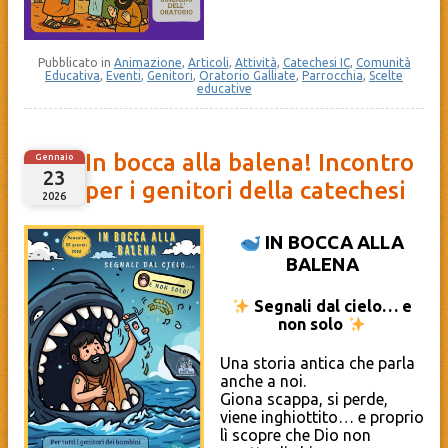
Pubblicato in
Animazione
,
Articoli
,
Attività
,
Catechesi IC
,
Comunità
Educativa
,
Eventi
,
Genitori
,
Oratorio Galliate
,
Parrocchia
,
Scelte
educative
In bocca alla balena! Incontro
Gennaio
23
per i genitori della catechesi
2026
IN BOCCA ALLA
BALENA
Segnali dal cielo… e
non solo
Una storia antica che parla
anche a noi.
Giona scappa, si perde,
viene inghiottito… e proprio
lì scopre che Dio non