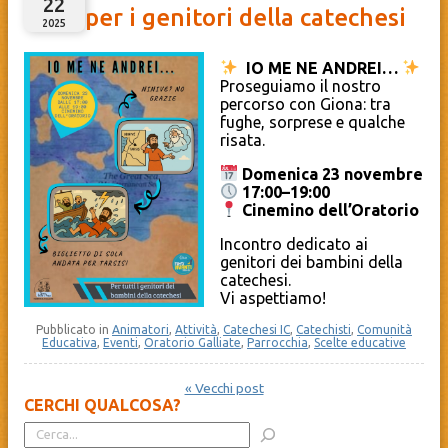
22
per i genitori della catechesi
2025
IO ME NE ANDREI…
Proseguiamo il nostro
percorso con Giona: tra
fughe, sorprese e qualche
risata.
Domenica 23 novembre
17:00–19:00
Cinemino dell’Oratorio
Incontro dedicato ai
genitori dei bambini della
catechesi.
Vi aspettiamo!
Pubblicato in
Animatori
,
Attività
,
Catechesi IC
,
Catechisti
,
Comunità
Educativa
,
Eventi
,
Oratorio Galliate
,
Parrocchia
,
Scelte educative
« Vecchi post
CERCHI QUALCOSA?