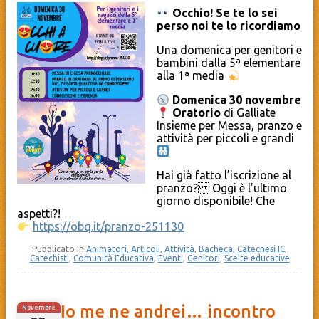
Occhio! Se te lo sei
perso noi te lo ricordiamo
Una domenica per genitori e
bambini dalla 5ª elementare
alla 1ª media
Domenica 30 novembre
Oratorio
di Galliate
Insieme per Messa, pranzo e
attività per piccoli e grandi
Hai già fatto l’iscrizione al
pranzo? Oggi è l’ultimo
giorno disponibile! Che
aspetti?!
https://obq.it/pranzo-251130
Pubblicato in
Animatori
,
Articoli
,
Attività
,
Bacheca
,
Catechesi IC
,
Catechisti
,
Comunità Educativa
,
Eventi
,
Genitori
,
Scelte educative
Io me ne andrei… incontro
Novembre