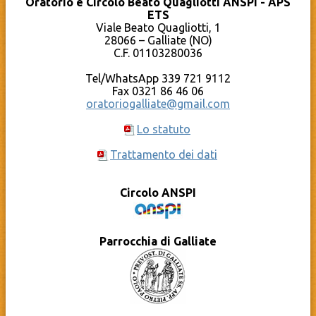
Oratorio e Circolo Beato Quagliotti ANSPI - APS
Pro Loco Galliate
Sport
ETS
Qumran – Materiale pastorale
Compleanni in OBQ
YouTube – Oratorio Beato Quagliotti
Viale Beato Quagliotti, 1
Documenti
Calendario
28066 – Galliate (NO)
Cosa c’è dietro al sito?
C.F. 01103280036
La Caritas Parrocchiale
Tel/WhatsApp 339 721 9112
Fax 0321 86 46 06
oratoriogalliate@gmail.com
Lo statuto
Trattamento dei dati
Circolo ANSPI
Parrocchia di Galliate