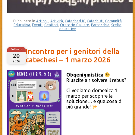
Pubblicato in
Articoli
,
Attività
,
Catechesi IC
,
Catechisti
,
Comunità
Educativa
,
Eventi
,
Genitori
,
Oratorio Galliate
,
Parrocchia
,
Scelte
educative
Incontro per i genitori della
Febbraio
20
catechesi – 1 marzo 2026
2026
Obqenigmistica
Riuscite a risolvere il rebus?
Ci vediamo domenica 1
marzo per scoprire la
soluzione… e qualcosa di
più grande!