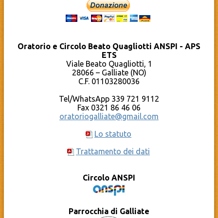
Giovani Diocesi Novara
Sprizzanti
Il GalLUG
Fatti avanti!
Liturgia del giorno – Chiesa Cattolica
Coro Note in Volo
Oratorio di Cameri
Chierichetti
Parrocchia Santi Pietro e Paolo – Galliate
Oratorio Estivo – Grest
Oratorio e Circolo Beato Quagliotti ANSPI - APS
Pro Loco Galliate
Sport
ETS
Qumran – Materiale pastorale
Compleanni in OBQ
YouTube – Oratorio Beato Quagliotti
Viale Beato Quagliotti, 1
Documenti
Calendario
28066 – Galliate (NO)
Cosa c’è dietro al sito?
C.F. 01103280036
La Caritas Parrocchiale
Tel/WhatsApp 339 721 9112
Fax 0321 86 46 06
oratoriogalliate@gmail.com
Lo statuto
Trattamento dei dati
Circolo ANSPI
Parrocchia di Galliate