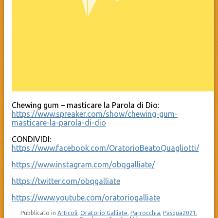
Chewing gum – masticare la Parola di Dio:
https://www.spreaker.com/show/chewing-gum-
masticare-la-parola-di-dio
CONDIVIDI:
https://www.facebook.com/OratorioBeatoQuagliotti/
https://www.instagram.com/obqgalliate/
https://twitter.com/obqgalliate
https://www.youtube.com/oratoriogalliate
Pubblicato in
Articoli
,
Oratorio Galliate
,
Parrocchia
,
Pasqua2021
,