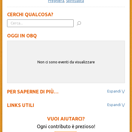
Preghiera
,
Spiritualità
CERCHI QUALCOSA?
OGGI IN OBQ
Non ci sono eventi da visualizzare
PER SAPERNE DI PIÙ…
Il Beato Quagliotti
Novantesimo
LINKS UTILI
OBQ Next 100
Ass. Culturale Diocesana “La Nuova Regaldi”
Progetto Educativo
BibbiaEdu – La Sacra Bibbia
Carnevale
VUOI AIUTARCI?
Cathopedia – L’Enciclopedia Cattolica
Le proposte OBQ
Ogni contributo è prezioso!
Centro Missionario Diocesano – Novara
Spazio Zero-Sei
Diocesi di Novara
Sneekers