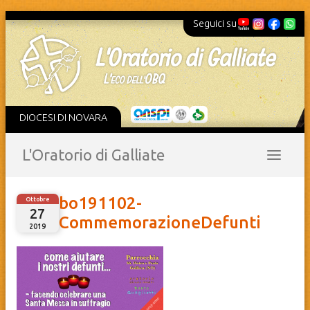
Seguici su
DIOCESI DI NOVARA
L'Oratorio di Galliate
bo191102-
Ottobre
27
CommemorazioneDefunti
2019