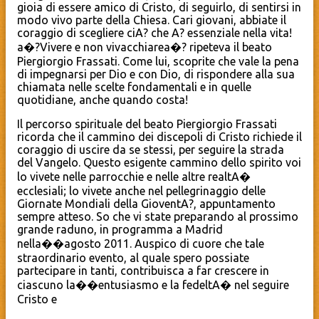
gioia di essere amico di Cristo, di seguirlo, di sentirsi in
modo vivo parte della Chiesa. Cari giovani, abbiate il
coraggio di scegliere ciA? che A? essenziale nella vita!
a�?Vivere e non vivacchiarea�? ripeteva il beato
Piergiorgio Frassati. Come lui, scoprite che vale la pena
di impegnarsi per Dio e con Dio, di rispondere alla sua
chiamata nelle scelte fondamentali e in quelle
quotidiane, anche quando costa!
Il percorso spirituale del beato Piergiorgio Frassati
ricorda che il cammino dei discepoli di Cristo richiede il
coraggio di uscire da se stessi, per seguire la strada
del Vangelo. Questo esigente cammino dello spirito voi
lo vivete nelle parrocchie e nelle altre realtA�
ecclesiali; lo vivete anche nel pellegrinaggio delle
Giornate Mondiali della GioventA?, appuntamento
sempre atteso. So che vi state preparando al prossimo
grande raduno, in programma a Madrid
nella��agosto 2011. Auspico di cuore che tale
straordinario evento, al quale spero possiate
partecipare in tanti, contribuisca a far crescere in
ciascuno la��entusiasmo e la fedeltA� nel seguire
Cristo e