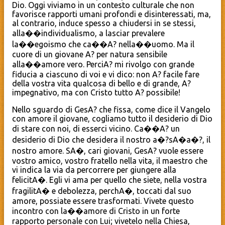
Dio. Oggi viviamo in un contesto culturale che non
favorisce rapporti umani profondi e disinteressati, ma,
al contrario, induce spesso a chiudersi in se stessi,
alla��individualismo, a lasciar prevalere
la��egoismo che ca��A? nella��uomo. Ma il
cuore di un giovane A? per natura sensibile
alla��amore vero. PerciA? mi rivolgo con grande
fiducia a ciascuno di voi e vi dico: non A? facile fare
della vostra vita qualcosa di bello e di grande, A?
impegnativo, ma con Cristo tutto A? possibile!
Nello sguardo di GesA? che fissa, come dice il Vangelo
con amore il giovane, cogliamo tutto il desiderio di Dio
di stare con noi, di esserci vicino. Ca��A? un
desiderio di Dio che desidera il nostro a�?sA�a�?, il
nostro amore. SA�, cari giovani, GesA? vuole essere
vostro amico, vostro fratello nella vita, il maestro che
vi indica la via da percorrere per giungere alla
felicitA�. Egli vi ama per quello che siete, nella vostra
fragilitA� e debolezza, perchA�, toccati dal suo
amore, possiate essere trasformati. Vivete questo
incontro con la��amore di Cristo in un forte
rapporto personale con Lui; vivetelo nella Chiesa,