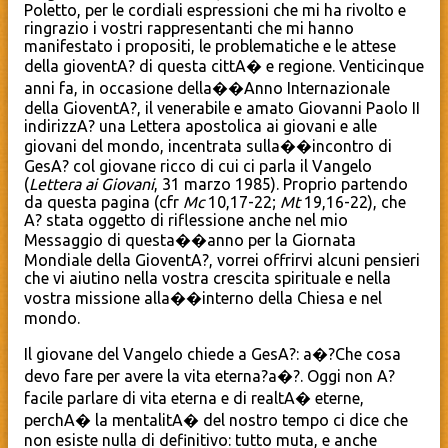
Poletto, per le cordiali espressioni che mi ha rivolto e
ringrazio i vostri rappresentanti che mi hanno
manifestato i propositi, le problematiche e le attese
della gioventA? di questa cittA� e regione. Venticinque
anni fa, in occasione della��Anno Internazionale
della GioventA?, il venerabile e amato Giovanni Paolo II
indirizzA? una Lettera apostolica ai giovani e alle
giovani del mondo, incentrata sulla��incontro di
GesA? col giovane ricco di cui ci parla il Vangelo
(
Lettera ai Giovani
, 31 marzo 1985). Proprio partendo
da questa pagina (cfr
Mc
10,17-22;
Mt
19,16-22), che
A? stata oggetto di riflessione anche nel mio
Messaggio di questa��anno per la Giornata
Mondiale della GioventA?, vorrei offrirvi alcuni pensieri
che vi aiutino nella vostra crescita spirituale e nella
vostra missione alla��interno della Chiesa e nel
mondo.
Il giovane del Vangelo chiede a GesA?: a�?Che cosa
devo fare per avere la vita eterna?a�?. Oggi non A?
facile parlare di vita eterna e di realtA� eterne,
perchA� la mentalitA� del nostro tempo ci dice che
non esiste nulla di definitivo: tutto muta, e anche