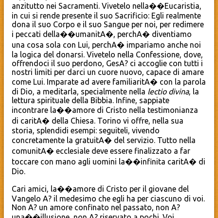
anzitutto nei Sacramenti. Vivetelo nella��Eucaristia,
in cui si rende presente il suo Sacrificio: Egli realmente
dona il suo Corpo e il suo Sangue
per noi, per redimere
i peccati della��umanitA�, perchA� diventiamo
una cosa sola con Lui, perchA� impariamo anche noi
la logica del donarsi. Vivetelo nella Confessione, dove,
offrendoci il suo perdono, GesA? ci accoglie con tutti i
nostri limiti per darci un cuore nuovo, capace di amare
come Lui. Imparate ad avere familiaritA� con la parola
di Dio, a meditarla, specialmente nella
lectio divina
, la
lettura spirituale della Bibbia. Infine, sappiate
incontrare la��amore di Cristo nella testimonianza
di caritA� della Chiesa. Torino vi offre, nella sua
storia, splendidi esempi: seguiteli, vivendo
concretamente la gratuitA� del servizio. Tutto nella
comunitA� ecclesiale deve essere finalizzato a far
toccare con mano agli uomini la��infinita caritA� di
Dio.
Cari amici, la��amore di Cristo per il giovane del
Vangelo A? il medesimo che egli ha per ciascuno di voi.
Non A? un amore confinato nel passato, non A?
una��illusione, non A? riservato a pochi. Voi