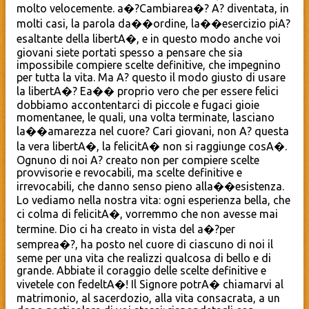
molto velocemente. a�?Cambiarea�? A? diventata, in
molti casi, la parola da��ordine, la��esercizio piA?
esaltante della libertA�, e in questo modo anche voi
giovani siete portati spesso a pensare che sia
impossibile compiere scelte definitive, che impegnino
per tutta la vita. Ma A? questo il modo giusto di usare
la libertA�? Ea�� proprio vero che per essere felici
dobbiamo accontentarci di piccole e fugaci gioie
momentanee, le quali, una volta terminate, lasciano
la��amarezza nel cuore? Cari giovani, non A? questa
la vera libertA�, la felicitA� non si raggiunge cosA�.
Ognuno di noi A? creato non per compiere scelte
provvisorie e revocabili, ma scelte definitive e
irrevocabili, che danno senso pieno alla��esistenza.
Lo vediamo nella nostra vita: ogni esperienza bella, che
ci colma di felicitA�, vorremmo che non avesse mai
termine. Dio ci ha creato in vista del a�?per
semprea�?, ha posto nel cuore di ciascuno di noi il
seme per una vita che realizzi qualcosa di bello e di
grande. Abbiate il coraggio delle scelte definitive e
vivetele con fedeltA�! Il Signore potrA� chiamarvi al
matrimonio, al sacerdozio, alla vita consacrata, a un