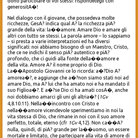
dono particolare di voi stessi: rispondetegli con
generositA�!
Nel dialogo con il giovane, che possedeva molte
ricchezze, GesA? indica qual A? la ricchezza piA?
grande della vita: la��amore. Amare Dio e amare gli
altri con tutto se stessi. La parola amore – lo sappiamo
– si presta a varie interpretazioni ed ha diversi
significati: noi abbiamo bisogno di un Maestro, Cristo,
che ce ne indichi il senso piA? autentico e piA?
profondo, che ci guidi alla fonte della��amore e
della vita. Amore A? il nome proprio di Dio.
La��Apostolo Giovanni ce lo ricorda: a�?Dio A?
amorea�?, e aggiunge che a�?non siamo stati noi ad
amare Dio, ma A? lui che ha amato noi e ha mandato il
suo Figlioa�?. E a�?se Dio ci ha amati cosA�, anche
noi dobbiamo amarci gli uni gli altria�? (
1Gv
4,8.10.11). Nella��incontro con Cristo e
nella��amore vicendevole sperimentiamo in noi la
vita stessa di Dio, che rimane in noi con il suo amore
perfetto, totale, eterno (cfr
1Gv
4,12). Non ca��A?
nulla, quindi, di piA? grande per la��uomo, un essere
mortale e limitato, che partecipare alla vita di amore di