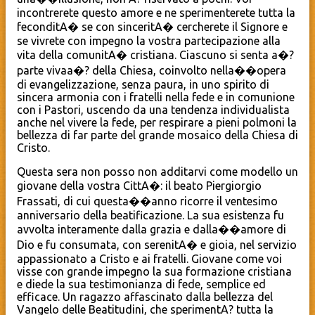
incontrerete questo amore e ne sperimenterete tutta la
feconditA� se con sinceritA� cercherete il Signore e
se vivrete con impegno la vostra partecipazione alla
vita della comunitA� cristiana. Ciascuno si senta a�?
parte vivaa�? della Chiesa, coinvolto nella��opera
di evangelizzazione, senza paura, in uno spirito di
sincera armonia con i fratelli nella fede e in comunione
con i Pastori, uscendo da una tendenza individualista
anche nel vivere la fede, per respirare a pieni polmoni la
bellezza di far parte del grande mosaico della Chiesa di
Cristo.
Questa sera non posso non additarvi come modello un
giovane della vostra CittA�: il beato Piergiorgio
Frassati, di cui questa��anno ricorre il ventesimo
anniversario della beatificazione. La sua esistenza fu
avvolta interamente dalla grazia e dalla��amore di
Dio e fu consumata, con serenitA� e gioia, nel servizio
appassionato a Cristo e ai fratelli. Giovane come voi
visse con grande impegno la sua formazione cristiana
e diede la sua testimonianza di fede, semplice ed
efficace. Un ragazzo affascinato dalla bellezza del
Vangelo delle Beatitudini, che sperimentA? tutta la