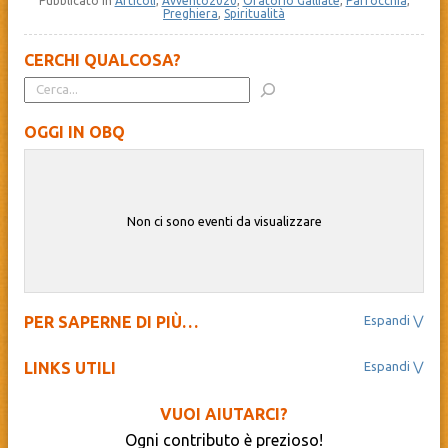
Pubblicato in
Articoli
,
Avvento2020
,
Oratorio Galliate
,
Parrocchia
,
Preghiera
,
Spiritualità
CERCHI QUALCOSA?
OGGI IN OBQ
Non ci sono eventi da visualizzare
PER SAPERNE DI PIÙ…
Il Beato Quagliotti
Novantesimo
LINKS UTILI
OBQ Next 100
Ass. Culturale Diocesana “La Nuova Regaldi”
Progetto Educativo
BibbiaEdu – La Sacra Bibbia
Carnevale
VUOI AIUTARCI?
Cathopedia – L’Enciclopedia Cattolica
Le proposte OBQ
Ogni contributo è prezioso!
Centro Missionario Diocesano – Novara
Spazio Zero-Sei