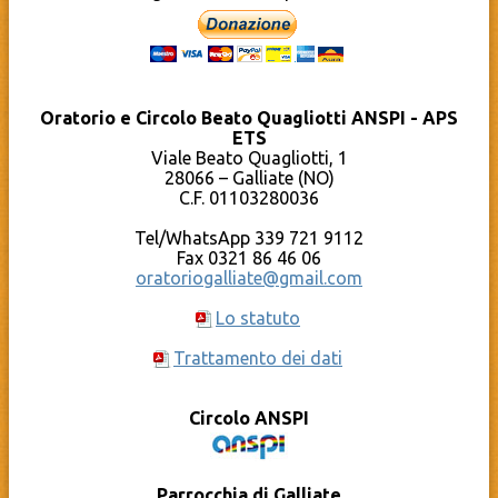
Diocesi di Novara
Sneekers
Giovani Diocesi Novara
Sprizzanti
Il GalLUG
Fatti avanti!
Liturgia del giorno – Chiesa Cattolica
Coro Note in Volo
Oratorio di Cameri
Chierichetti
Parrocchia Santi Pietro e Paolo – Galliate
Oratorio Estivo – Grest
Oratorio e Circolo Beato Quagliotti ANSPI - APS
Pro Loco Galliate
Sport
ETS
Qumran – Materiale pastorale
Compleanni in OBQ
YouTube – Oratorio Beato Quagliotti
Viale Beato Quagliotti, 1
Documenti
Calendario
28066 – Galliate (NO)
Cosa c’è dietro al sito?
C.F. 01103280036
La Caritas Parrocchiale
Tel/WhatsApp 339 721 9112
Fax 0321 86 46 06
oratoriogalliate@gmail.com
Lo statuto
Trattamento dei dati
Circolo ANSPI
Parrocchia di Galliate