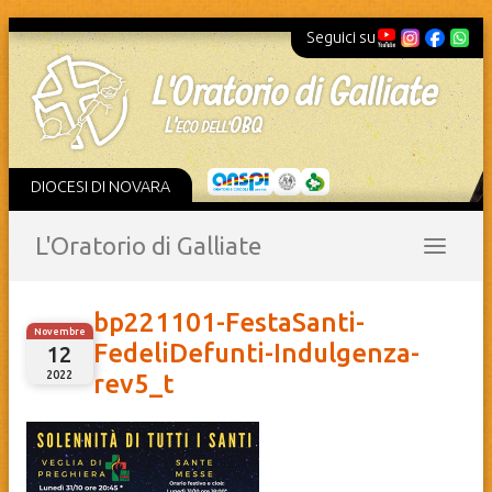
Seguici su
DIOCESI DI NOVARA
L'Oratorio di Galliate
bp221101-FestaSanti-
Novembre
FedeliDefunti-Indulgenza-
12
2022
rev5_t