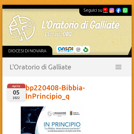
Seguici su
DIOCESI DI NOVARA
L'Oratorio di Galliate
bp220408-Bibbia-
Aprile
05
InPrincipio_q
2022