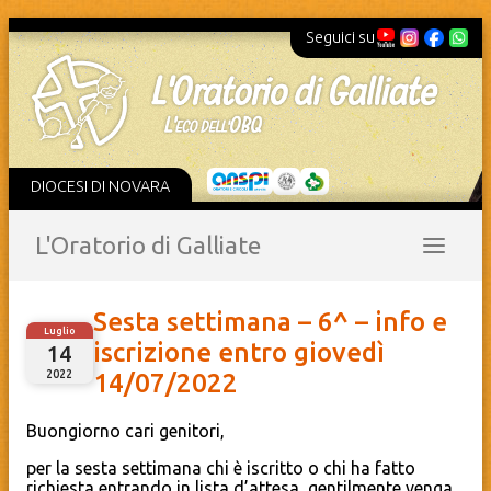
Seguici su
DIOCESI DI NOVARA
L'Oratorio di Galliate
Sesta settimana – 6^ – info e
Luglio
iscrizione entro giovedì
14
2022
14/07/2022
Buongiorno cari genitori,
per la sesta settimana chi è iscritto o chi ha fatto
richiesta entrando in lista d’attesa, gentilmente venga