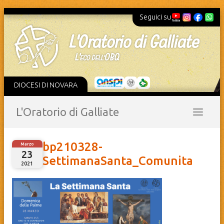
Seguici su
DIOCESI DI NOVARA
L'Oratorio di Galliate
bp210328-
Marzo
23
SettimanaSanta_Comunita
2021