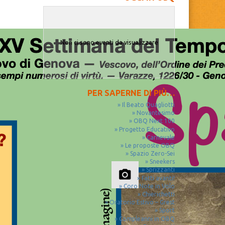
Non ci sono eventi da visualizzare
PER SAPERNE DI PIÙ…
Il Beato Quagliotti
Novantesimo
OBQ Next 100
Progetto Educativo
Carnevale
Le proposte OBQ
Spazio Zero-Sei
Sneekers
Sprizzanti
Fatti avanti!
Coro Note in Volo
Chierichetti
Oratorio Estivo – Grest
Sport
Compleanni in OBQ