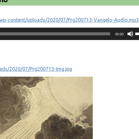
.it/wp-content/uploads/2020/07/Prg200713-Vangelo-Audio.mp3
U
00:00
i
ta
f
s
p
a
loads/2020/07/Prg200713-Img.jpg
o
d
il
v