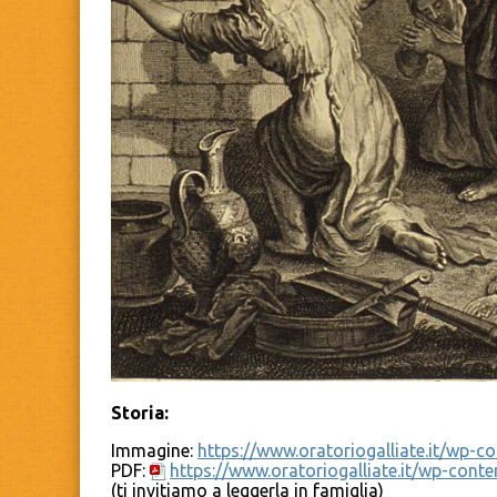
Storia:
Immagine:
https://www.oratoriogalliate.it/wp-
PDF:
https://www.oratoriogalliate.it/wp-con
(ti invitiamo a leggerla in famiglia)