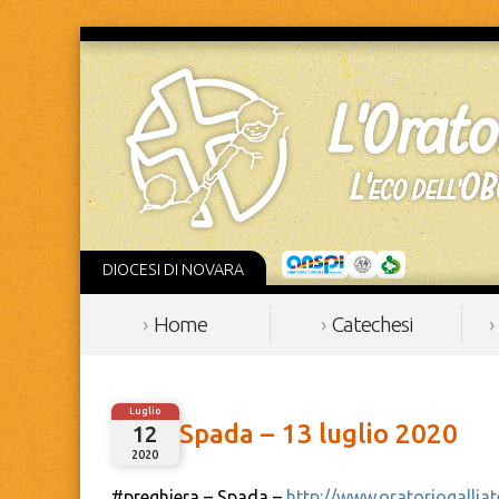
DIOCESI DI NOVARA
Home
Catechesi
Luglio
Spada – 13 luglio 2020
12
2020
#preghiera – Spada –
http://www.oratoriogalliat