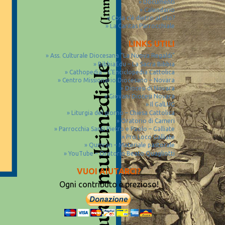
Documenti
Calendario
Cosa c’è dietro al sito?
La Caritas Parrocchiale
LINKS UTILI
Ass. Culturale Diocesana “La Nuova Regaldi”
BibbiaEdu – La Sacra Bibbia
Cathopedia – L’Enciclopedia Cattolica
Centro Missionario Diocesano – Novara
Diocesi di Novara
Giovani Diocesi Novara
Il GalLUG
Liturgia del giorno – Chiesa Cattolica
Oratorio di Cameri
Parrocchia Santi Pietro e Paolo – Galliate
Pro Loco Galliate
Qumran – Materiale pastorale
YouTube – Oratorio Beato Quagliotti
VUOI AIUTARCI?
Ogni contributo è prezioso!