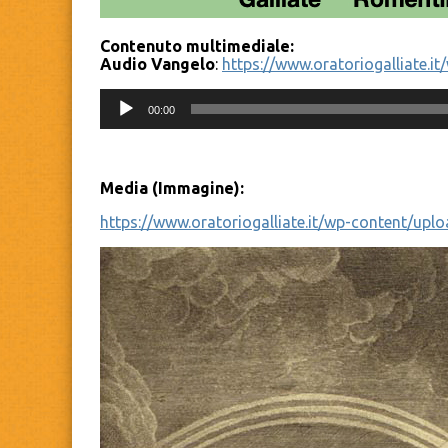
Contenuto multimediale:
Audio Vangelo
:
https://www.oratoriogalliate
Audio
00:00
Player
Media (Immagine):
https://www.oratoriogalliate.it/wp-content/up