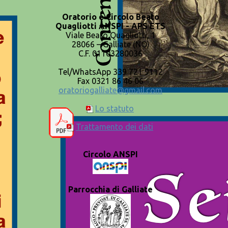
Oratorio e Circolo Beato
Quagliotti ANSPI - APS ETS
Viale Beato Quagliotti, 1
28066 – Galliate (NO)
C.F. 01103280036
Tel/WhatsApp 339 721 9112
Fax 0321 86 46 06
oratoriogalliate@gmail.com
Lo statuto
Trattamento dei dati
Circolo ANSPI
Parrocchia di Galliate