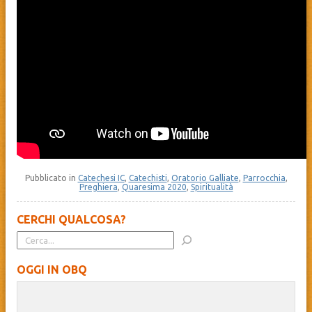
Pubblicato in
Catechesi IC
,
Catechisti
,
Oratorio Galliate
,
Parrocchia
,
Preghiera
,
Quaresima 2020
,
Spiritualità
CERCHI QUALCOSA?
OGGI IN OBQ