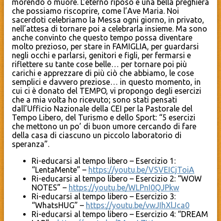
morendo o muore. L’eterno riposo è una bella preghiera
che possiamo riscoprire, come l’Ave Maria. Noi
sacerdoti celebriamo la Messa ogni giorno, in privato,
nell’attesa di tornare poi a celebrarla insieme. Ma sono
anche convinto che questo tempo possa diventare
molto prezioso, per stare in FAMIGLIA, per guardarsi
negli occhi e parlarsi, genitori e figli, per fermarsi e
riflettere su tante cose belle… per tornare poi più
carichi e apprezzare di più ciò che abbiamo, le cose
semplici e davvero preziose… in questo momento, in
cui ci è donato del TEMPO, vi propongo degli esercizi
che a mia volta ho ricevuto; sono stati pensati
dall’Ufficio Nazionale della CEI per la Pastorale del
Tempo Libero, del Turismo e dello Sport: “5 esercizi
che mettono un po’ di buon umore cercando di fare
della casa di ciascuno un piccolo laboratorio di
speranza”.
Ri-educarsi al tempo libero – Esercizio 1:
“LentaMente” –
https://youtu.be/VSVEICjToiA
Ri-educarsi al tempo libero – Esercizio 2: “WOW
NOTES” –
https://youtu.be/WLPnI0QJPkw
Ri-educarsi al tempo libero – Esercizio 3:
“WhatsHUG” –
https://youtu.be/vwJIhXlJca0
Ri-educarsi al tempo libero – Esercizio 4: “DREAM