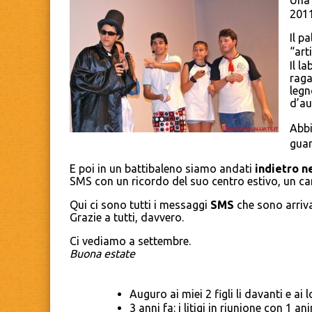
Una 
201
Il p
“art
Il l
raga
legn
d’au
Abbi
guar
E poi in un battibaleno siamo andati
indietro n
SMS con un ricordo del suo centro estivo, un c
Qui ci sono tutti i messaggi
SMS
che sono arriva
Grazie a tutti, davvero.
Ci vediamo a settembre.
Buona estate
Auguro ai miei 2 figli li davanti e ai
3 anni fa: i litigi in riunione con 1 