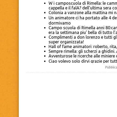
W i camposcuola di Rimella: le cammin
cappella e il falA? dell’ultima sera
Colonia a vanzone alla mattina mi 
Un animatore ci ha portato alle 4 de
dormivamo
Campo scuola di Rimella anni 80:ca
era la settimana piu’ bella di tutto l’
Complimenti a don lorenzo e tutti g
super organizzata!
Hall of fame animatori: roberto, rita
Sempre rimella: gli scherzi a ghidini.
Avventurose le ricerche alle miniere 
Ciao volevo solo dirvi grazie per tutt
Ricordo sempre con allegria l’esper
Pubblic
dell’oratorio. . . Spettacolo! Da ripete
due mesi di colonia…. Ne ho ancora 
cosa piA? brutta .la visita parenti 
divertente la raccolta di cavalleutt
suore erano speciali !
Ciao sono valter 49 anni ho fatto 3 a
bagni di 20 min Ma tanti giochi con 
Campioli con oratorio di Romentino 
Spero che mia figlia Anthea l’anno 
Colonia al mare. Costume di lana! 