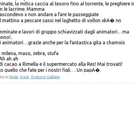
ate, la mitica caccia al tesoro fino al torrente, le preghiere i
 con le lacrime. Mamma
nascondevo x non andare a fare le passeggiate
l mattino a pescare sassi nel laghetto di vollon xkA� nn
mminate e lavori di gruppo schiavizzati dagli animatori…ma
anno!..
li animatori…grazie anche per la fantastica gita a chamois
, milena, maso, zebra, stufa
 Ah ah ah
di cacao a Rimella e il supermercato alla Res! Mai trovati!
o quello che fate per i nostri figli. . . Un papA�.
ienza magica da animata e da animatrice dei campi scuola
ato in
Feste
,
Grest
,
Oratorio Galliate
re attraverso i figli!
nostalgia. Adoravo gl animatori che erano simpaticissimi. La
perchA� dovevo stare con loro e non con gli amici. La piA?
e che non ci hanno fatto mangiare come promesso. e poi le
nni di colonia a Cesenatico I ricordi sono scanditi da orari x
amici mai piA? rivisti Ho fatto anche un campo scuola a
Esperienza fantastica con ricordo di una messa in miniera
prossimo voglia provare
Sandali chiusi! Docce fredde! Alza ed ammaina bandiera! Come