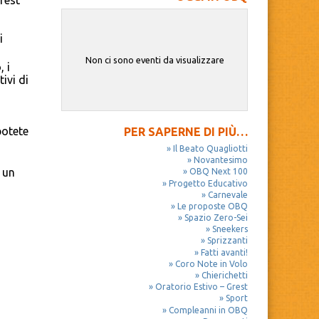
rest
i
Non ci sono eventi da visualizzare
 i
ivi di
potete
PER SAPERNE DI PIÙ…
Il Beato Quagliotti
Novantesimo
 un
OBQ Next 100
Progetto Educativo
Carnevale
Le proposte OBQ
Spazio Zero-Sei
Sneekers
Sprizzanti
Fatti avanti!
Coro Note in Volo
Chierichetti
Oratorio Estivo – Grest
Sport
Compleanni in OBQ