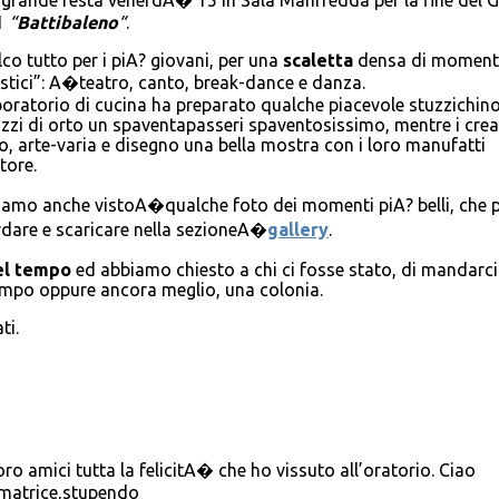
grande festa venerdA� 15 in Sala Manfredda per la fine del G
1
“
Battibaleno
“
.
alco tutto per i piA? giovani, per una
scaletta
densa di moment
istici”: A�teatro, canto, break-dance e danza.
aboratorio di cucina ha preparato qualche piacevole stuzzichino,
zzi di orto un spaventapasseri spaventosissimo, mentre i creat
o, arte-varia e disegno una bella mostra con i loro manufatti
tore.
amo anche vistoA�qualche foto dei momenti piA? belli, che 
dare e scaricare nella sezioneA�
gallery
.
el tempo
ed abbiamo chiesto a chi ci fosse stato, di mandarci
ampo oppure ancora meglio, una colonia.
ti.
 loro amici tutta la felicitA� che ho vissuto all’oratorio. Ciao
animatrice,stupendo