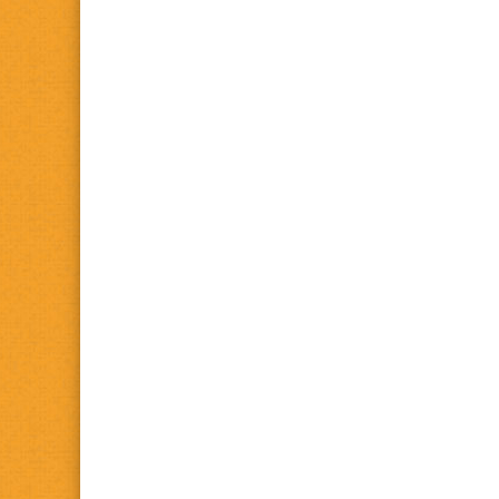
in caserma, credo. Un mese senza a
Ricordo sempre con allegria l’esperi
ripetere attraverso i figli!
I gavettoni a rimella. Ciao
Alle 6 di mattina don pietro ci por
Mi ricordo nel 78 a Rimella era la m
animatori mi ricordo ancora le minie