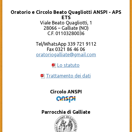
Oratorio di Cameri
Chierichetti
Parrocchia Santi Pietro e Paolo – Galliate
Oratorio Estivo – Grest
Oratorio e Circolo Beato Quagliotti ANSPI - APS
Pro Loco Galliate
Sport
ETS
Qumran – Materiale pastorale
Compleanni in OBQ
YouTube – Oratorio Beato Quagliotti
Viale Beato Quagliotti, 1
Documenti
Calendario
28066 – Galliate (NO)
Cosa c’è dietro al sito?
C.F. 01103280036
La Caritas Parrocchiale
Tel/WhatsApp 339 721 9112
Fax 0321 86 46 06
oratoriogalliate@gmail.com
Lo statuto
Trattamento dei dati
Circolo ANSPI
Parrocchia di Galliate