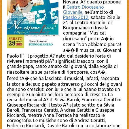
Novara. A? quanto propone
il
Centro Diocesano
Giovanile
, nell’ambito di
Passio 2012
, sabato 28 alle
21 al Teatro Rosmini di
Borgomanero dove la
compagnia “Musical
diocesano” porterA� in
scena “Non abbiamo paura!
a�� Il musical su Giovanni
Paolo II”. Il progetto A? nato dal desiderio forte di
rivivere i momenti piA? significati trascorsi con il
grande papa, tanto amato dai giovani, dalla voglia di
riascoltare le sue parole e di riproporre, cosA�,
l’ereditA� che ha lasciato. Il musical, infatti, racconta
la storia del suo papato attraverso gli occhi dei giovani
che sono cresciuti con lui e che in lui hanno trovato un
esempio e un aiuto nel loro percorso di crescita. La
regia del musical A? di Silvia Baroli, Francesca Cerutti e
Giuseppe Ricciardi; il testo A? stato scritto da Silvia
Baroli, Francesca Cerutti, Andrea Cerutti e Giuseppe
Ricciardi, mentre Anna Torraca ha realizzato le
coreografie. Le musiche sono di Andrea Cerutti,
Federico Ricciardi, Davide Baroli con la collaborazione