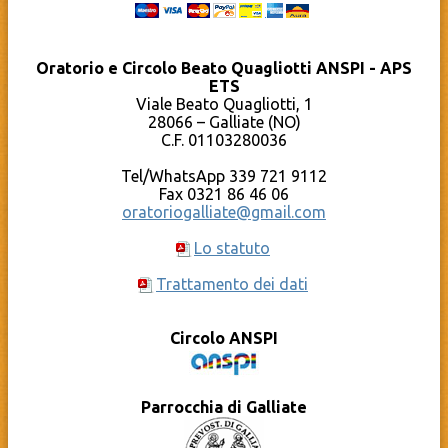
Il GalLUG
Fatti avanti!
Liturgia del giorno – Chiesa Cattolica
Coro Note in Volo
Oratorio di Cameri
Chierichetti
Parrocchia Santi Pietro e Paolo – Galliate
Oratorio Estivo – Grest
Oratorio e Circolo Beato Quagliotti ANSPI - APS
Pro Loco Galliate
Sport
ETS
Qumran – Materiale pastorale
Compleanni in OBQ
YouTube – Oratorio Beato Quagliotti
Viale Beato Quagliotti, 1
Documenti
Calendario
28066 – Galliate (NO)
Cosa c’è dietro al sito?
C.F. 01103280036
La Caritas Parrocchiale
Tel/WhatsApp 339 721 9112
Fax 0321 86 46 06
oratoriogalliate@gmail.com
Lo statuto
Trattamento dei dati
Circolo ANSPI
Parrocchia di Galliate