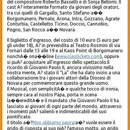
del compositore Roberto Bassetti e di Sonja Bellomi. Il
cast A? interamente formato da giovani degli oratori,
tra cui quelli di Gargallo, Santo Stefano a��
Borgomanero, Pernate, Arona, Intra, Gozzano, Agrate
Conturbia, Castelletto Ticino, Doccio, Cannobio,
Pogno, San Rocco a�� Novara.
Il biglietto d’ingresso, del costo di 10 euro (5 euro per
gli under 18), A? in prevendita al Teatro Rosmini di via
Fornari dalle 15 alle 19 e al Kaos Point di Borgomanero
nonchA� ona��line (
www.ciaotickets.com
), oppure
si puA? acquistare all’ingresso dello spettacolo.
Il
ricordo di Giovanni Paolo II, ancora vivissimo nella
nostra mente, A? stato il “La” che ha dato inizio a una
collaborazione tra i giovani attori della Diocesi di
Novara per commemorare questo grande uomo.
Il Musical, con semplicitA� e qualche tocco di ironia,
sempre cara al nostro Papa, porta in scena
la��ereditA� e il mandato che Giovanni Paolo II ha
lasciato ai giovani di ogni parte del mondo, attraverso
i momenti piA? salienti e indimenticabili del suo
pontificato.
Il titolo a�?
Non abbiamo paura!
a�? vuole essere il
grido di risposta al suo piA? famoso motto, un grido