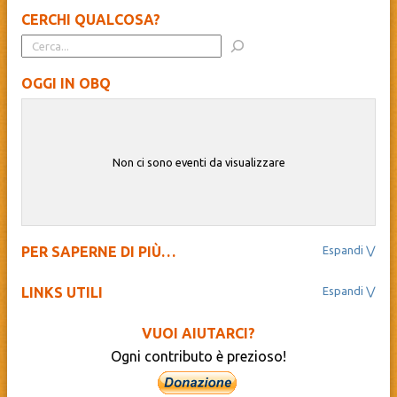
CERCHI QUALCOSA?
OGGI IN OBQ
Non ci sono eventi da visualizzare
PER SAPERNE DI PIÙ…
Il Beato Quagliotti
Novantesimo
LINKS UTILI
OBQ Next 100
Ass. Culturale Diocesana “La Nuova Regaldi”
Progetto Educativo
BibbiaEdu – La Sacra Bibbia
Carnevale
VUOI AIUTARCI?
Cathopedia – L’Enciclopedia Cattolica
Le proposte OBQ
Ogni contributo è prezioso!
Centro Missionario Diocesano – Novara
Spazio Zero-Sei
Diocesi di Novara
Sneekers
Giovani Diocesi Novara
Sprizzanti