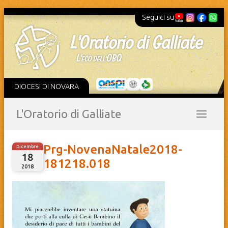
Seguici su
DIOCESI DI NOVARA
L'Oratorio di Galliate
Prg-NovenaNatale2018-
Dicembre
18
181218.018
2018