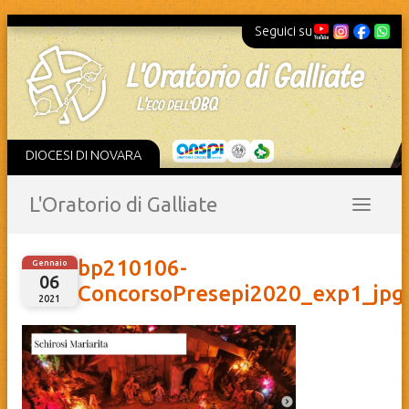
Seguici su
DIOCESI DI NOVARA
L'Oratorio di Galliate
bp210106-
Gennaio
06
ConcorsoPresepi2020_exp1_jpg
2021