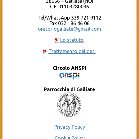
28066 – Galliate (NO)
Cosa c’è dietro al sito?
C.F. 01103280036
La Caritas Parrocchiale
Tel/WhatsApp 339 721 9112
Fax 0321 86 46 06
oratoriogalliate@gmail.com
Lo statuto
Trattamento dei dati
Circolo ANSPI
Parrocchia di Galliate
Privacy Policy
Cookie Policy