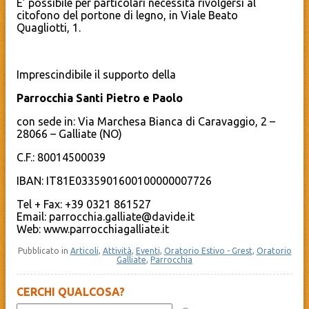
E’ possibile per particolari necessità rivolgersi al
citofono del portone di legno, in Viale Beato
Quagliotti, 1.
Imprescindibile il supporto della
Parrocchia Santi Pietro e Paolo
con sede in: Via Marchesa Bianca di Caravaggio, 2 –
28066 – Galliate (NO)
C.F.: 80014500039
IBAN: IT81E0335901600100000007726
Tel + Fax: +39 0321 861527
Email: parrocchia.galliate@davide.it
Web: www.parrocchiagalliate.it
Pubblicato in
Articoli
,
Attività
,
Eventi
,
Oratorio Estivo - Grest
,
Oratorio
Galliate
,
Parrocchia
CERCHI QUALCOSA?