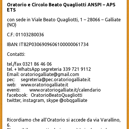
Oratorio e Circolo Beato Quagliotti ANSPI – APS
ETS
con sede in Viale Beato Quagliotti, 1 – 28066 – Galliate
(NO)
C.F.: 01103280036
IBAN: IT82P0306909606100000061734
Contatti:
tel./fax 0321 86 46 06
tel. + WhatsApp segreteria 339 721 9112
Email: oratoriogalliate@gmail.com
pec: segreteria@pec.oratoriogalliate.it
web: www.oratoriogalliate.it
eventi: www.oratoriogalliate.it/calendario
facebook: OratorioBeatoQuagliotti
twitter, instagram, skype @obqgalliate
Ricordiamo che all’Oratorio si accede da via Varallino,
6.