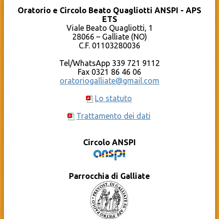
Parrocchia Santi Pietro e Paolo – Galliate
Oratorio Estivo – Grest
Oratorio e Circolo Beato Quagliotti ANSPI - APS
Pro Loco Galliate
Sport
ETS
Qumran – Materiale pastorale
Compleanni in OBQ
YouTube – Oratorio Beato Quagliotti
Viale Beato Quagliotti, 1
Documenti
Calendario
28066 – Galliate (NO)
Cosa c’è dietro al sito?
C.F. 01103280036
La Caritas Parrocchiale
Tel/WhatsApp 339 721 9112
Fax 0321 86 46 06
oratoriogalliate@gmail.com
Lo statuto
Trattamento dei dati
Circolo ANSPI
Parrocchia di Galliate