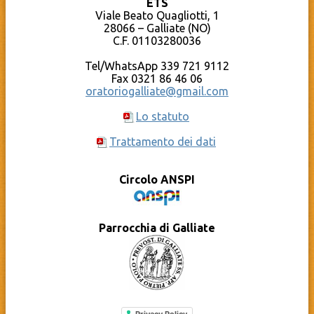
ETS
Qumran – Materiale pastorale
Compleanni in OBQ
YouTube – Oratorio Beato Quagliotti
Viale Beato Quagliotti, 1
Documenti
Calendario
28066 – Galliate (NO)
Cosa c’è dietro al sito?
C.F. 01103280036
La Caritas Parrocchiale
Tel/WhatsApp 339 721 9112
Fax 0321 86 46 06
oratoriogalliate@gmail.com
Lo statuto
Trattamento dei dati
Circolo ANSPI
Parrocchia di Galliate
Privacy Policy