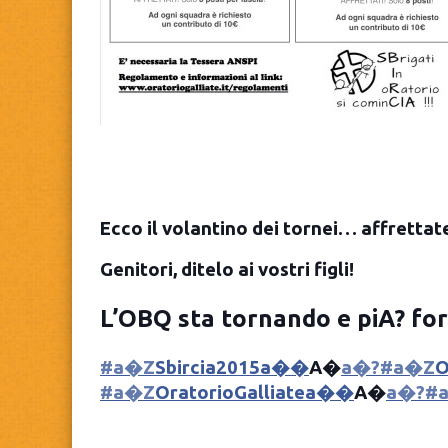
Ecco il volantino dei tornei… affretta
Genitori, ditelo ai vostri figli!
L’OBQ sta tornando e piA? for
#a�Z
Sbircia2015a��
A�
a�?#a�Z
#a�Z
OratorioGalliatea��
A�
a�?#