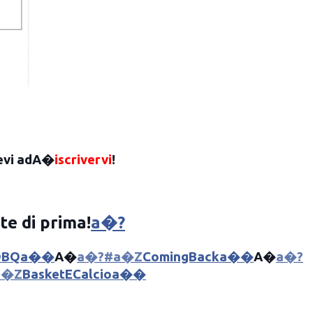
tevi adA�
iscrivervi
!
te di prima
!
a�?
OBQa��
A�
a�?#a�Z
ComingBacka��
A�
a�?
a�Z
BasketECalcioa��