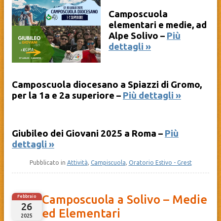
Camposcuola
elementari e medie, ad
Alpe Solivo –
Più
dettagli »
Camposcuola diocesano a Spiazzi di Gromo,
per la 1a e 2a superiore –
Più dettagli »
Giubileo dei Giovani 2025 a Roma –
Più
dettagli »
Pubblicato in
Attività
,
Campiscuola
,
Oratorio Estivo - Grest
Camposcuola a Solivo – Medie
Febbraio
26
ed Elementari
2025