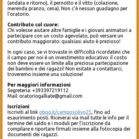
(andata e ritorno), il pernotto e il vitto (colazione,
merenda pranzo, cena). Non c’è nessun guadagno per
l’oratorio.
Contributo col cuore:
Chi volesse aiutare altre famiglie e i giovani animatori a
partecipare con un costo agevolato, può versare un
contributo maggiorato: qualsiasi aiuto è prezioso!
In ogni caso, se vi trovaste in difficoltà ricordatevi che
il campo per noi è un investimento educativo: il costo
non deve essere un limite alla preziosa partecipazione
dei bambini e dei ragazzi! Non esitate a contattarci,
troveremo insieme una soluzione!
Per maggiori informazioni
Segreteria: +393397219112
Mail: oratoriogalliate@gmail.com
Iscrizioni
Iscriviti al link
obqg.it/camposolivo25
, fino ad
esaurimento posti. Riceverai via mail tutte le info per il
termine del saldo e i moduli per l’iscrizione da
compilare e riportare firmati insieme alla fotocopia dei
documenti dei ragazzi.