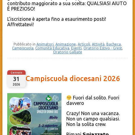
contributo maggiorato a sua scelta: QUALSIASI AIUTO
È PREZIOSO!
L’iscrizione è aperta fino a esaurimento posti!
Affrettatevi!
Pubblicato in
Animatori
,
Animazione
,
Articoli
,
Attività
,
Bacheca
,
Campiscuola
,
Comunità Educativa
,
Eventi
,
Oratorio Estivo - Grest
,
Oratorio Galliate
Gennaio
Campiscuola diocesani 2026
31
2026
Fuori dal solito. Fuori
davvero
Crazy! Non una vacanza.
Non un campo qualsiasi.
Non la solita crew.
Rimani 𝗦𝗽𝗶𝗮𝘇𝘇𝗮𝘁𝗼,