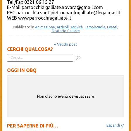
Tel./Fax 0321 86 15 27
E-Mail parrocchia.galliate.novara@gmail.com
PEC parrocchia.santipietroepaologalliate@legalmail.it
WEB www.parrocchiagalliate.it
Pubblicato in
Animazione
,
Articoli
,
Attività
,
Campiscuola
,
Eventi
,
Oratorio Galliate
« Vecchi post
CERCHI QUALCOSA?
OGGI IN OBQ
Non ci sono eventi da visualizzare
PER SAPERNE DI PIÙ…