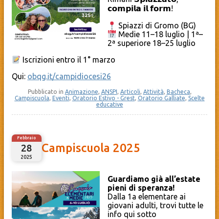
𝗰𝗼𝗺𝗽𝗶𝗹𝗮 𝗶𝗹 𝗳𝗼𝗿𝗺!
Spiazzi di Gromo (BG)
Medie 11–18 luglio | 1ª–
2ª superiore 18–25 luglio
Iscrizioni entro il 1° marzo
Qui:
obqg.it/campidiocesi26
Pubblicato in
Animazione
,
ANSPI
,
Articoli
,
Attività
,
Bacheca
,
Campiscuola
,
Eventi
,
Oratorio Estivo - Grest
,
Oratorio Galliate
,
Scelte
educative
Febbraio
Campiscuola 2025
28
2025
Guardiamo già all’estate
pieni di speranza!
Dalla 1a elementare ai
giovani adulti, trovi tutte le
info qui sotto