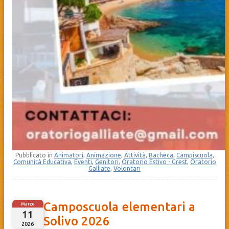
Pubblicato in
Animatori
,
Animazione
,
Attività
,
Bacheca
,
Campiscuola
,
Comunità Educativa
,
Eventi
,
Genitori
,
Oratorio Estivo - Grest
,
Oratorio
Galliate
,
Volontari
Camposcuola elementari a
Marzo
11
Solivo 2026
2026