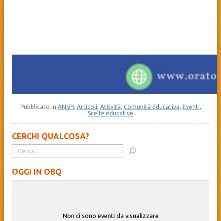
Pubblicato in
ANSPI
,
Articoli
,
Attività
,
Comunità Educativa
,
Eventi
,
Scelte educative
CERCHI QUALCOSA?
OGGI IN OBQ
Non ci sono eventi da visualizzare