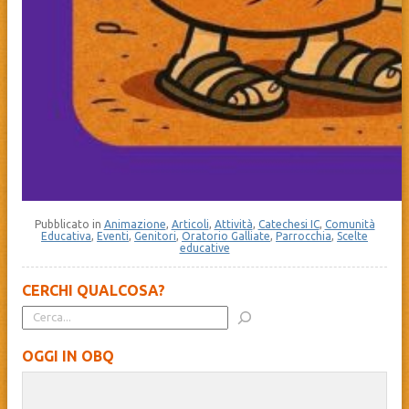
Pubblicato in
Animazione
,
Articoli
,
Attività
,
Catechesi IC
,
Comunità
Educativa
,
Eventi
,
Genitori
,
Oratorio Galliate
,
Parrocchia
,
Scelte
educative
CERCHI QUALCOSA?
OGGI IN OBQ